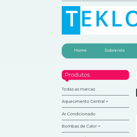
Home
Sobre nós
Produtos
Todas as marcas
Aquecimento Central
Ar Condicionado
Acessórios
Bombas de Calor
Chaminé em inox
Parede dupla
Componentes