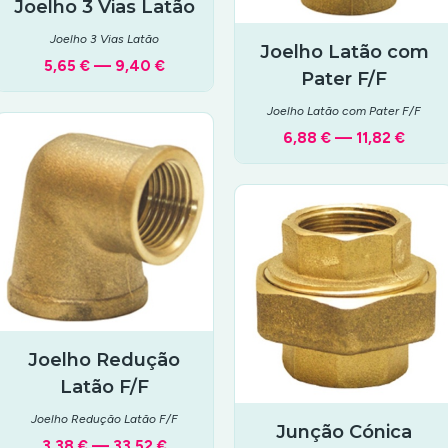
Joelho 3 Vias Latão
Joelho 3 Vias Latão
Joelho Latão com
5,65 € — 9,40 €
Pater F/F
Joelho Latão com Pater F/F
6,88 € — 11,82 €
Joelho Redução
Latão F/F
Joelho Redução Latão F/F
Junção Cónica
3,38 € — 33,52 €