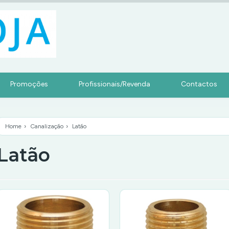
Promoções
Profissionais/Revenda
Contactos
Home
›
Canalização
›
Latão
Latão