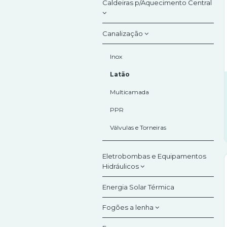
Caldeiras p/Aquecimento Central
A.Q.S. (água quente sanitária)
Parede simples
Injetores
Radiadores
Chão
Aquecimento e Arrefecimento
Outros
Canalização
Mural
Válvulas e torneiras radiadores
Gasóleo
Split
Vasos de expansão
Hidroestufas a pellets
Inox
Lenha
Latão
Pellets
Multicamada
Policombustíveis
PPR
Válvulas e Torneiras
Eletrobombas e Equipamentos
Hidráulicos
Energia Solar Térmica
Acessórios diversos
Fogões a lenha
Autoclaves
Eletrobombas lagos e fontanários