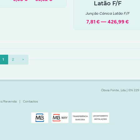
Latão F/F
Junção Cónica Latão F/F
7,81 € — 426,99 €
1
2
>
Óbvia Fonte, Lda | EN 229
ais/Revenda
|
Contactos