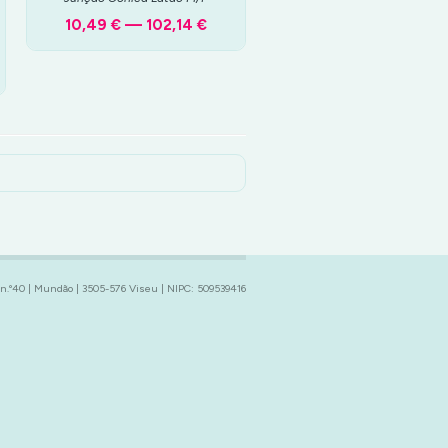
10,49 € — 102,14 €
 n.º40 | Mundão | 3505-576 Viseu | NIPC: 509539416