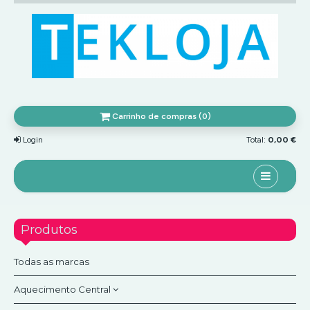
Carrinho de compras (0)
Login
Total:
0,00 €
Home
Produtos
Sobre nós
Promoções
Todas as marcas
Profissionais/Revenda
Aquecimento Central