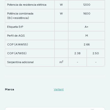
Potencia da resistencia elétrica
W
1200
Potência combinada
W
1600
(BC+resistência)
Etiqueta ErP
A+
Perfil de AQS
M
COP (A14W55)
2.66
COP (A7W55)
2.38
2.50
2
Serpentina adicional
m
-
-
Marca
Vaillant
Características