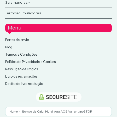
Monocelulares
Salamandras
Água
Filtros de água e elementos filtrantes
Para poços
Motobombas
Ar
Termoacumuladores
Kit eletrobomba solar
Lenha sem ventilação
Multicelulares
Motores elétricos
Periféricas
Lenha ventiladas
Menu
Quadros de comando
Pellets ventiladas
Portes de envio
Skimmer
Blog
Termos e Condições
Política de Privacidade e Cookies
Resolução de Litígios
Livro de reclamações
Direito de livre resolução
Home
›
Bomba de Calor Mural para AQS Vaillant aroSTOR