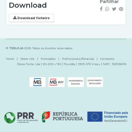
Partilhar
Download
Download ficheiro
©
TEKLOJA
2026. Todos os direitos reservados.
Home
|
Sobre nós
|
Promoções
|
Profissionais/Revenda
|
Contactos
Óbvia Fonte, Lda | EN 229 n.º40 | Mundão | 3505-576 Viseu | NIPC: 509539416