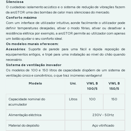
Silenciosa
O cuidadoso isolamento acústico e o sistema de redução de vibrações fazem
da aroSTOR uma das bombas de calor mais silenciosas do mercado.
Conforto máximo
Com um interface de utilizador intuitivo, aonde facilmente o utilizador pode
definir temperaturas desejadas, ativar o modo férias, ativar ou desativar a
resistência elétrica por exemplo, a aroSTOR permite ao utilizador com apenas
um botão ajustar o seu conforto ideal.
Os modelos murais oferecem:
Acessórios
: Suporte de parede para uma fácil e rápida reposição de
equipamentos antigos, e tripé para uma instalação ao nível do chão quando
necessário.
Sistema de ventilação inovador
Os modelos de 100 e 150 litros de capacidade dispõem de um sistema de
ventilação único e concêntrico, o que traz inúmeras vantagens!
Modelo
Uni.
VWL B
VWL B
100/5
150/5
Capacidade nominal do
Litros
100
150
acumulador
Alimentação eléctrica
230V - 50Hz
Material do depósito
Aço vitrificado