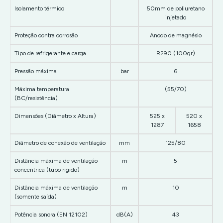
Isolamento térmico
50mm de poliuretano
injetado
Proteção contra corrosão
Anodo de magnésio
Tipo de refrigerante e carga
R290 (100gr)
Pressão máxima
bar
6
Máxima temperatura
(55/70)
(BC/resistência)
Dimensões (Diâmetro x Altura)
525 x
520 x
1287
1658
Diâmetro de conexão de ventilação
mm
125/80
Distância máxima de ventilação
m
5
concentrica (tubo rigido)
Distância máxima de ventilação
m
10
(somente saída)
Potência sonora (EN 12102)
dB(A)
43